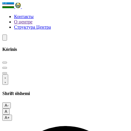
Контакты
О центре
Структура Центра
Kórinis
Shrift ólshemi
A-
A
A+