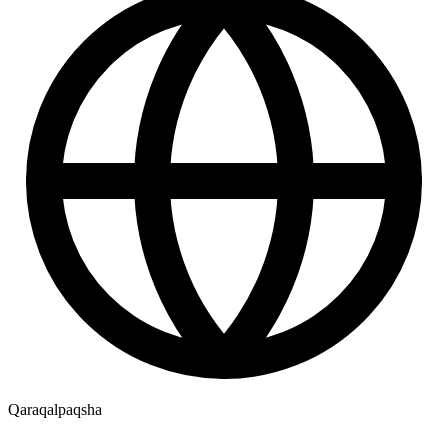
Qaraqalpaqsha