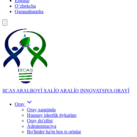
English
Oʻzbekcha
Qaraqalpaqsha
IICAS
ARALBOYÍ XALÍQ ARALÍQ INNOVATSIYA ORAYÍ
Oray
Oray xaqqinda
Huqıqıy iskerlik tiykarları
Oray du'zilisi
Administraciya
Bo'limler ha'm bos is orinlar