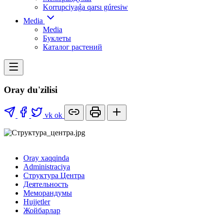
Korrupciyaǵa qarsı gúresiw
Media
Media
Буклеты
Каталог растений
Oray du'zilisi
vk
ok
Oray xaqqinda
Administraciya
Структура Центра
Деятельность
Меморандумы
Hujjetler
Жойбарлар