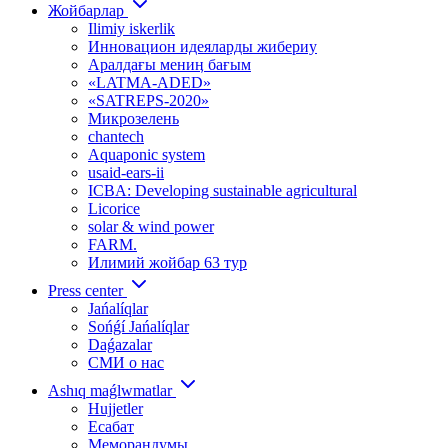
Жойбарлар
Ilimiy iskerlik
Инновацион идеяларды жибериу
Аралдағы мениӊ бағым
«LATMA-ADED»
«SATREPS-2020»
Микрозелень
chantech
Aquaponic system
usaid-ears-ii
ICBA: Developing sustainable agricultural
Licorice
solar & wind power
FARM.
Илимий жойбар 63 тур
Press center
Jańalíqlar
Sońǵí Jańalíqlar
Daǵazalar
СМИ о нас
Ashıq maǵlwmatlar
Hujjetler
Есабат
Меморандумы