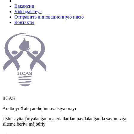
Вакансии
Videogalereya
Отправить инновационную идею
Контакты
IICAS
Aralboyı Xalıq aralıq innovatsiya orayı
Ushı saytta járiyalanǵan materiallardan paydalanǵanda saytımızǵa
silteme beriw májbúriy