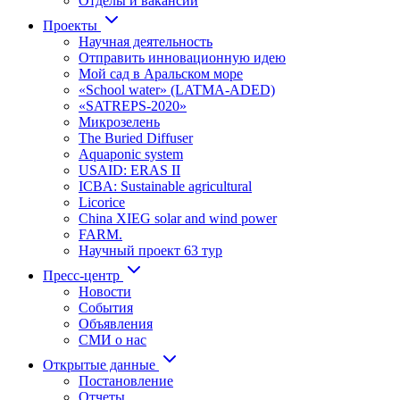
Отделы и вакансии
Проекты
Научная деятельность
Отправить инновационную идею
Мой сад в Аральском море
«School water» (LATMA-ADED)
«SATREPS-2020»
Микрозелень
The Buried Diffuser
Aquaponic system
USAID: ERAS II
ICBA: Sustainable agricultural
Licorice
China XIEG solar and wind power
FARM.
Научный проект 63 тур
Пресс-центр
Новости
События
Объявления
СМИ о нас
Открытые данные
Постановление
Отчеты