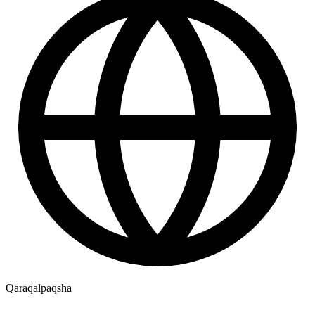
Qaraqalpaqsha