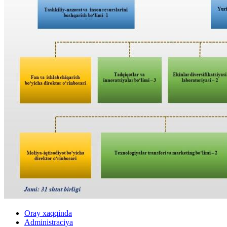
Oray xaqqinda
Administraciya