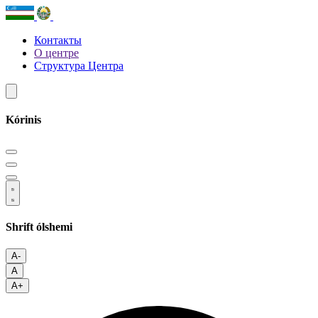
Контакты
О центре
Структура Центра
Kórinis
Shrift ólshemi
A-
A
A+