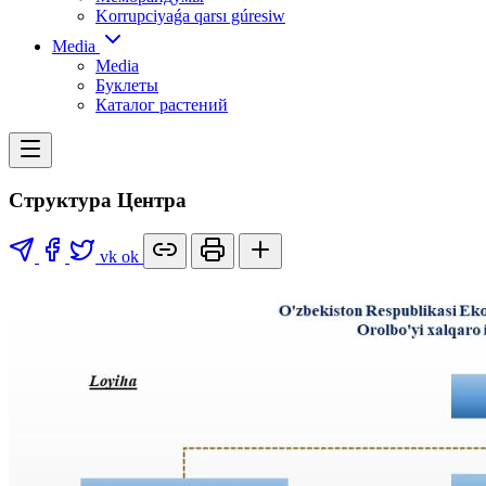
Korrupciyaǵa qarsı gúresiw
Media
Media
Буклеты
Каталог растений
Структура Центра
vk
ok