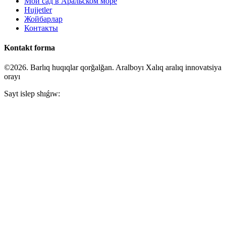
Мой сад в Аральском море
Hujjetler
Жойбарлар
Контакты
Kontakt forma
©2026. Barlıq huqıqlar qorğalğan. Aralboyı Xalıq aralıq innovatsiya
orayı
Sayt islep shıǵıw: