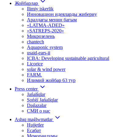
Жойбарлар
Ilimiy iskerlik
Инновацион идеяларды жибериу
Аралдағы мениӊ бағым
«LATMA-ADED»
«SATREPS-2020»
Микрозелень
chantech
Aquaponic system
usaid-ears-ii
ICBA: Developing sustainable agricultural
Licorice
solar & wind power
FARM.
Илимий жойбар 63 тур
Press center
Jańalíqlar
Sońǵí Jańalíqlar
Daǵazalar
СМИ о нас
Ashıq maǵlwmatlar
Hujjetler
Есабат
Меморандумы