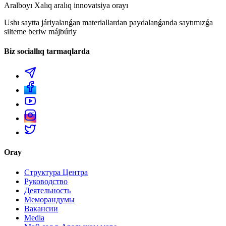
Aralboyı Xalıq aralıq innovatsiya orayı
Ushı saytta járiyalanǵan materiallardan paydalanǵanda saytımızǵa
silteme beriw májbúriy
Biz sociallıq tarmaqlarda
Oray
Структура Центра
Руководство
Деятельность
Меморандумы
Вакансии
Media