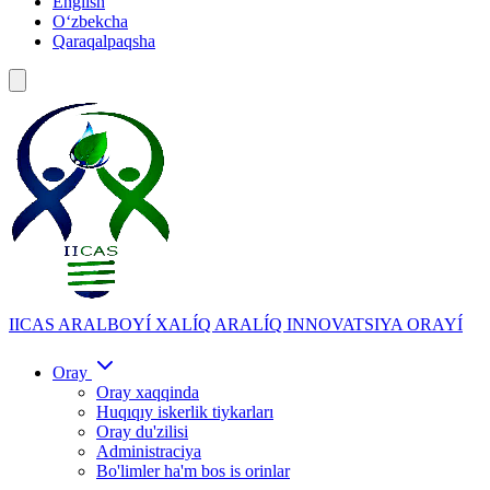
English
Oʻzbekcha
Qaraqalpaqsha
IICAS
ARALBOYÍ XALÍQ ARALÍQ INNOVATSIYA ORAYÍ
Oray
Oray xaqqinda
Huqıqıy iskerlik tiykarları
Oray du'zilisi
Administraciya
Bo'limler ha'm bos is orinlar