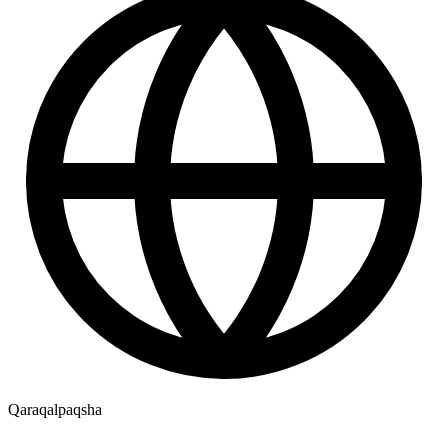
Qaraqalpaqsha