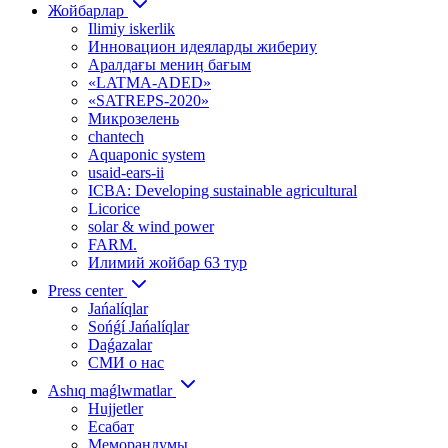
Жойбарлар
Ilimiy iskerlik
Инновацион идеяларды жибериу
Аралдағы мениӊ бағым
«LATMA-ADED»
«SATREPS-2020»
Микрозелень
chantech
Aquaponic system
usaid-ears-ii
ICBA: Developing sustainable agricultural
Licorice
solar & wind power
FARM.
Илимий жойбар 63 тур
Press center
Jańalíqlar
Sońǵí Jańalíqlar
Daǵazalar
СМИ о нас
Ashıq maǵlwmatlar
Hujjetler
Есабат
Меморандумы