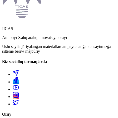
IICAS
Aralboyı Xalıq aralıq innovatsiya orayı
Ushı saytta járiyalanǵan materiallardan paydalanǵanda saytımızǵa
silteme beriw májbúriy
Biz sociallıq tarmaqlarda
Oray