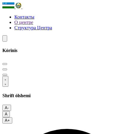
Контакты
О центре
Структура Центра
Kórinis
Shrift ólshemi
A-
A
A+