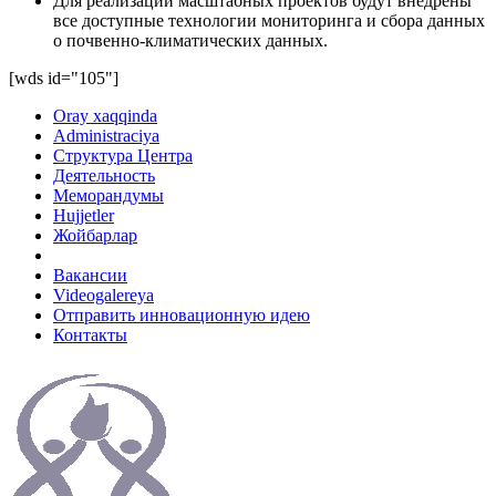
Для реализации масштабных проектов будут внедрены
все доступные технологии мониторинга и сбора данных
о почвенно-климатических данных.
[wds id="105"]
Oray xaqqinda
Administraciya
Структура Центра
Деятельность
Меморандумы
Hujjetler
Жойбарлар
Вакансии
Videogalereya
Отправить инновационную идею
Контакты