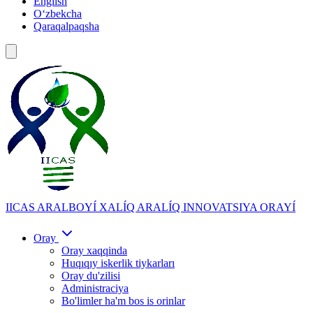
English
Oʻzbekcha
Qaraqalpaqsha
IICAS
ARALBOYÍ XALÍQ ARALÍQ INNOVATSIYA ORAYÍ
Oray
Oray xaqqinda
Huqıqıy iskerlik tiykarları
Oray du'zilisi
Administraciya
Bo'limler ha'm bos is orinlar