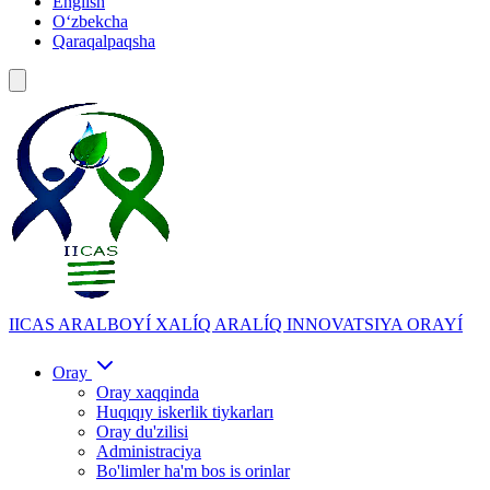
English
Oʻzbekcha
Qaraqalpaqsha
IICAS
ARALBOYÍ XALÍQ ARALÍQ INNOVATSIYA ORAYÍ
Oray
Oray xaqqinda
Huqıqıy iskerlik tiykarları
Oray du'zilisi
Administraciya
Bo'limler ha'm bos is orinlar