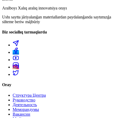
Aralboyı Xalıq aralıq innovatsiya orayı
Ushı saytta járiyalanǵan materiallardan paydalanǵanda saytımızǵa
silteme beriw májbúriy
Biz sociallıq tarmaqlarda
Oray
Структура Центра
Руководство
Деятельность
Меморандумы
Вакансии