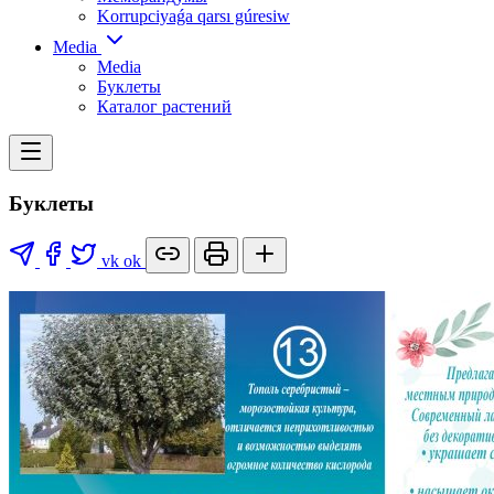
Korrupciyaǵa qarsı gúresiw
Media
Media
Буклеты
Каталог растений
Буклеты
vk
ok