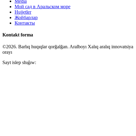
Media
Мой сад в Аральском море
Hujjetler
Жойбарлар
Контакты
Kontakt forma
©2026. Barlıq huqıqlar qorğalğan. Aralboyı Xalıq aralıq innovatsiya
orayı
Sayt islep shıǵıw: