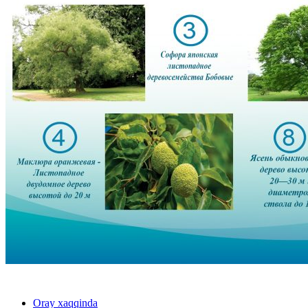
Oray xaqqinda