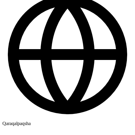
Qaraqalpaqsha