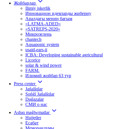
Жойбарлар
Ilimiy iskerlik
Инновацион идеяларды жибериу
Аралдағы мениӊ бағым
«LATMA-ADED»
«SATREPS-2020»
Микрозелень
chantech
Aquaponic system
usaid-ears-ii
ICBA: Developing sustainable agricultural
Licorice
solar & wind power
FARM.
Илимий жойбар 63 тур
Press center
Jańalíqlar
Sońǵí Jańalíqlar
Daǵazalar
СМИ о нас
Ashıq maǵlwmatlar
Hujjetler
Есабат
Меморандумы