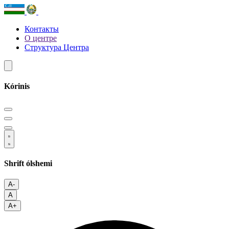
Контакты
О центре
Структура Центра
Kórinis
Shrift ólshemi
A-
A
A+