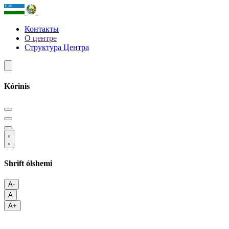
Контакты
О центре
Структура Центра
Kórinis
Shrift ólshemi
A-
A
A+