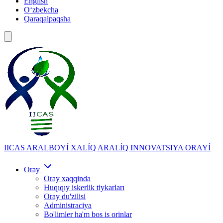
English
Oʻzbekcha
Qaraqalpaqsha
IICAS
ARALBOYÍ XALÍQ ARALÍQ INNOVATSIYA ORAYÍ
Oray
Oray xaqqinda
Huqıqıy iskerlik tiykarları
Oray du'zilisi
Administraciya
Bo'limler ha'm bos is orinlar