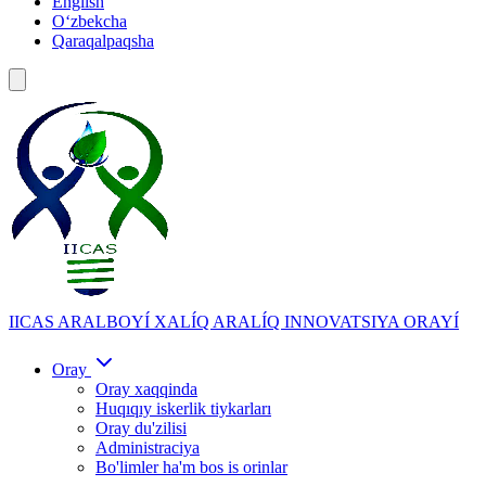
English
Oʻzbekcha
Qaraqalpaqsha
IICAS
ARALBOYÍ XALÍQ ARALÍQ INNOVATSIYA ORAYÍ
Oray
Oray xaqqinda
Huqıqıy iskerlik tiykarları
Oray du'zilisi
Administraciya
Bo'limler ha'm bos is orinlar