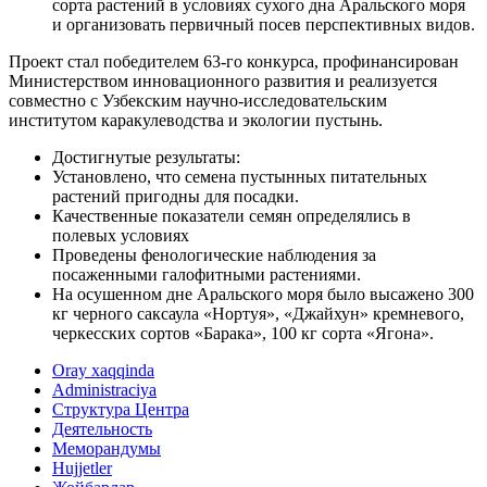
сорта растений в условиях сухого дна Аральского моря
и организовать первичный посев перспективных видов.
Проект стал победителем 63-го конкурса, профинансирован
Министерством инновационного развития и реализуется
совместно с Узбекским научно-исследовательским
институтом каракулеводства и экологии пустынь.
Достигнутые результаты:
Установлено, что семена пустынных питательных
растений пригодны для посадки.
Качественные показатели семян определялись в
полевых условиях
Проведены фенологические наблюдения за
посаженными галофитными растениями.
На осушенном дне Аральского моря было высажено 300
кг черного саксаула «Нортуя», «Джайхун» кремневого,
черкесских сортов «Барака», 100 кг сорта «Ягона».
Oray xaqqinda
Administraciya
Структура Центра
Деятельность
Меморандумы
Hujjetler