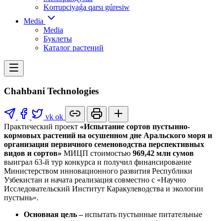
Korrupciyaǵa qarsı gúresiw
Media
Media
Буклеты
Каталог растений
Chahbani Technologies
vk
ok
Практический проект
«Испытание сортов пустынно-
кормовых растений на осушенном дне Аральского моря и
организация первичного семеноводства перспективных
видов и сортов»
МИЦП стоимостью
969,42 млн сумов
выиграл 63-й тур конкурса и получил финансирование
Министерством инновационного развития Республики
Узбекистан и начата реализация совместно с «Научно
Исследовательский Институт Каракулеводства и экологии
пустынь».
Основная цель –
испытать пустынные питательные