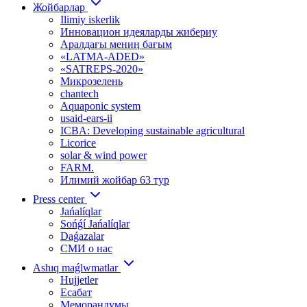
Жойбарлар
Ilimiy iskerlik
Инновацион идеяларды жибериу
Аралдағы мениӊ бағым
«LATMA-ADED»
«SATREPS-2020»
Микрозелень
chantech
Aquaponic system
usaid-ears-ii
ICBA: Developing sustainable agricultural
Licorice
solar & wind power
FARM.
Илимий жойбар 63 тур
Press center
Jańalíqlar
Sońǵí Jańalíqlar
Daǵazalar
СМИ о нас
Ashıq maǵlwmatlar
Hujjetler
Есабат
Меморандумы