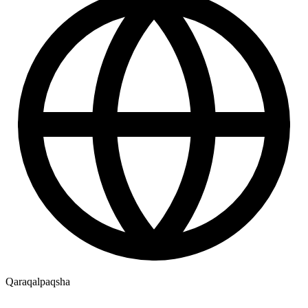
Qaraqalpaqsha