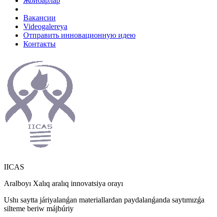
Жойбарлар
Вакансии
Videogalereya
Отправить инновационную идею
Контакты
IICAS
Aralboyı Xalıq aralıq innovatsiya orayı
Ushı saytta járiyalanǵan materiallardan paydalanǵanda saytımızǵa
silteme beriw májbúriy