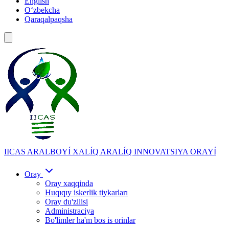
English
Oʻzbekcha
Qaraqalpaqsha
IICAS
ARALBOYÍ XALÍQ ARALÍQ INNOVATSIYA ORAYÍ
Oray
Oray xaqqinda
Huqıqıy iskerlik tiykarları
Oray du'zilisi
Administraciya
Bo'limler ha'm bos is orinlar