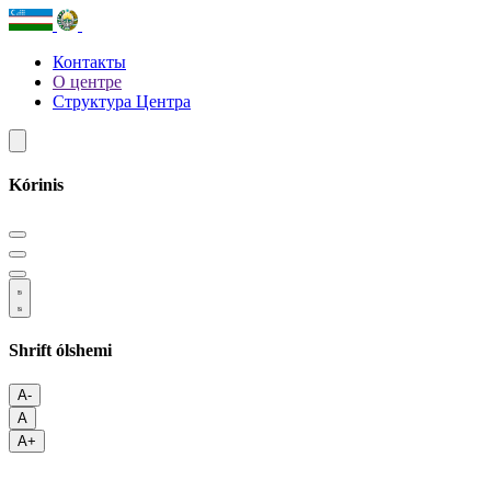
Контакты
О центре
Структура Центра
Kórinis
Shrift ólshemi
A-
A
A+