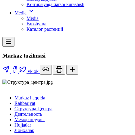
Korrupsiyaga qarshi kurashish
Media
Media
Broshyura
Каталог растений
Markaz tuzilmasi
vk
ok
Markaz haqqida
Rahbariyat
Структура Центра
Деятельность
Меморандумы
Hujjatlar
Лойхалар