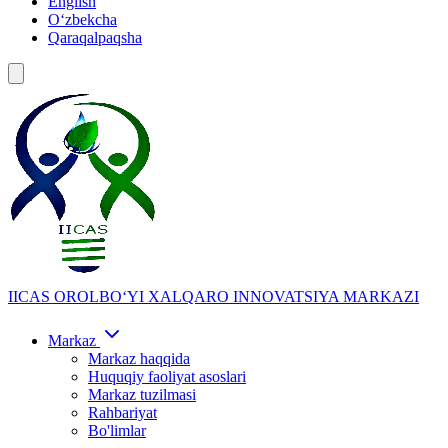
English
Oʻzbekcha
Qaraqalpaqsha
IICAS
OROLBOʻYI XALQARO INNOVATSIYA MARKAZI
Markaz
Markaz haqqida
Huquqiy faoliyat asoslari
Markaz tuzilmasi
Rahbariyat
Bo'limlar