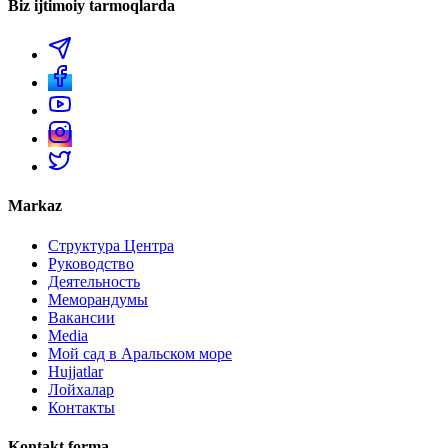
Biz ijtimoiy tarmoqlarda
Markaz
Структура Центра
Руководство
Деятельность
Меморандумы
Вакансии
Media
Мой сад в Аральском море
Hujjatlar
Лойхалар
Контакты
Kontakt forma