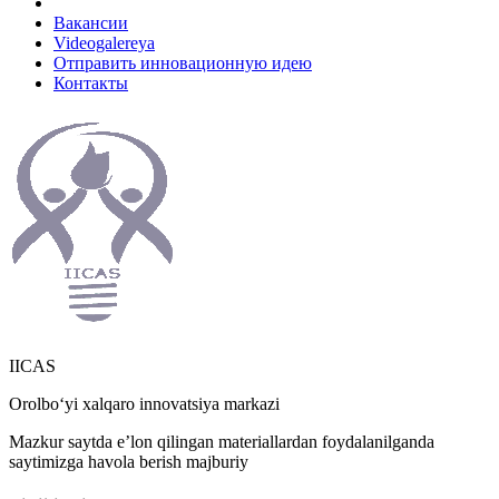
Вакансии
Videogalereya
Отправить инновационную идею
Контакты
IICAS
Orolboʻyi xalqaro innovatsiya markazi
Mazkur saytda eʼlon qilingan materiallardan foydalanilganda
saytimizga havola berish majburiy