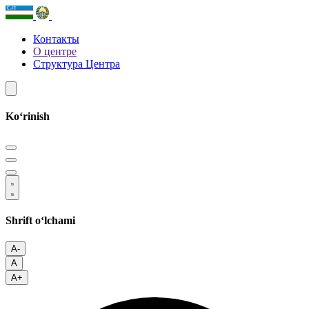
Контакты
О центре
Структура Центра
Koʻrinish
Shrift oʻlchami
A-
A
A+