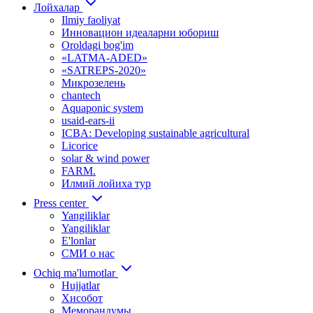
Лойхалар
Ilmiy faoliyat
Инновацион идеаларни юбориш
Oroldagi bog'im
«LATMA-ADED»
«SATREPS-2020»
Микрозелень
chantech
Aquaponic system
usaid-ears-ii
ICBA: Developing sustainable agricultural
Licorice
solar & wind power
FARM.
Илмий лойиха тур
Press center
Yangiliklar
Yangiliklar
E'lonlar
СМИ о нас
Ochiq ma'lumotlar
Hujjatlar
Хисобот
Меморандумы