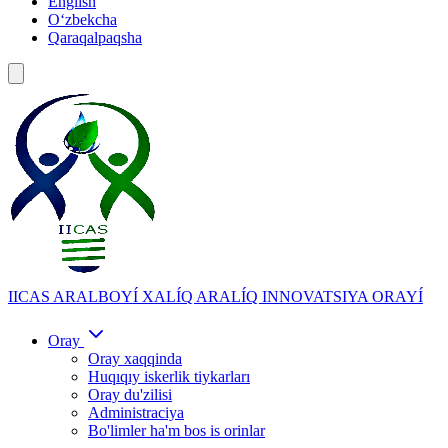
English
Oʻzbekcha
Qaraqalpaqsha
IICAS
ARALBOYÍ XALÍQ ARALÍQ INNOVATSIYA ORAYÍ
Oray
Oray xaqqinda
Huqıqıy iskerlik tiykarları
Oray du'zilisi
Administraciya
Bo'limler ha'm bos is orinlar