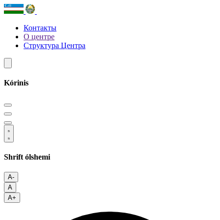
Контакты
О центре
Структура Центра
Kórinis
Shrift ólshemi
A-
A
A+