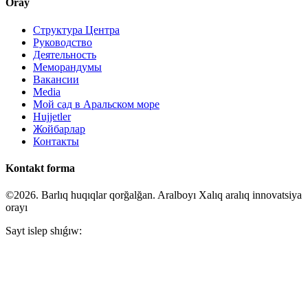
Oray
Структура Центра
Руководство
Деятельность
Меморандумы
Вакансии
Media
Мой сад в Аральском море
Hujjetler
Жойбарлар
Контакты
Kontakt forma
©2026. Barlıq huqıqlar qorğalğan. Aralboyı Xalıq aralıq innovatsiya
orayı
Sayt islep shıǵıw: