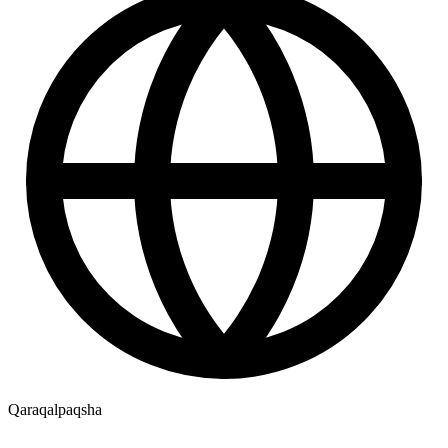
Qaraqalpaqsha