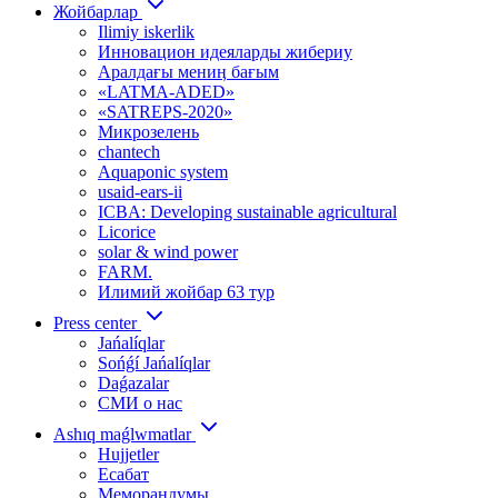
Жойбарлар
Ilimiy iskerlik
Инновацион идеяларды жибериу
Аралдағы мениӊ бағым
«LATMA-ADED»
«SATREPS-2020»
Микрозелень
chantech
Aquaponic system
usaid-ears-ii
ICBA: Developing sustainable agricultural
Licorice
solar & wind power
FARM.
Илимий жойбар 63 тур
Press center
Jańalíqlar
Sońǵí Jańalíqlar
Daǵazalar
СМИ о нас
Ashıq maǵlwmatlar
Hujjetler
Есабат
Меморандумы