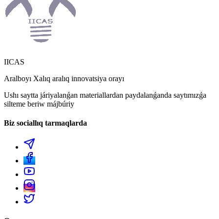
IICAS
Aralboyı Xalıq aralıq innovatsiya orayı
Ushı saytta járiyalanǵan materiallardan paydalanǵanda saytımızǵa
silteme beriw májbúriy
Biz sociallıq tarmaqlarda