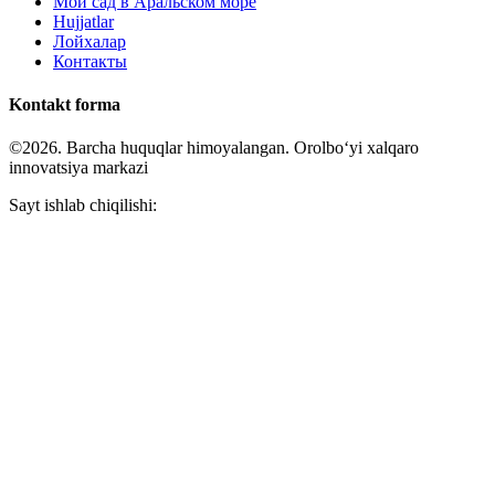
Мой сад в Аральском море
Hujjatlar
Лойхалар
Контакты
Kontakt forma
©2026. Barcha huquqlar himoyalangan. Orolboʻyi xalqaro
innovatsiya markazi
Sayt ishlab chiqilishi: