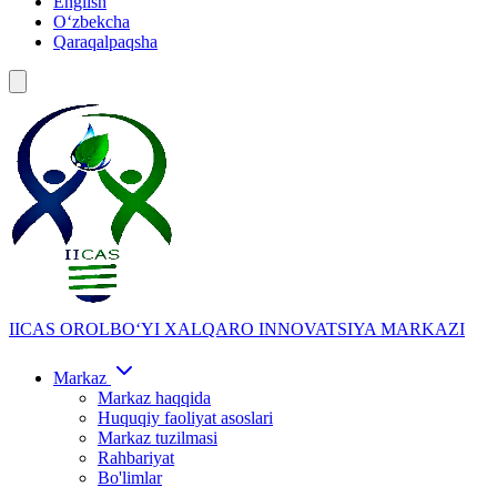
English
Oʻzbekcha
Qaraqalpaqsha
IICAS
OROLBOʻYI XALQARO INNOVATSIYA MARKAZI
Markaz
Markaz haqqida
Huquqiy faoliyat asoslari
Markaz tuzilmasi
Rahbariyat
Bo'limlar