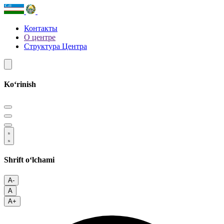
Контакты
О центре
Структура Центра
Koʻrinish
Shrift oʻlchami
A-
A
A+