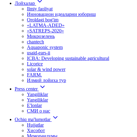
Лойхалар
Ilmiy faoliyat
Инновацион идеаларни юбориш
Oroldagi bog'im
«LATMA-ADED»
«SATREPS-2020»
Микрозелень
chantech
Aquaponic system
usaid-ears-ii
ICBA: Developing sustainable agricultural
Licorice
solar & wind power
FARM.
Илмий лойиха тур
Press center
Yangiliklar
Yangiliklar
E'lonlar
СМИ о нас
Ochiq ma'lumotlar
Hujjatlar
Хисобот
Меморандумы