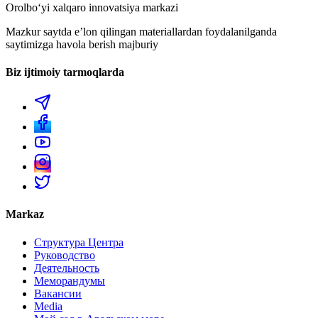
Orolboʻyi xalqaro innovatsiya markazi
Mazkur saytda eʼlon qilingan materiallardan foydalanilganda
saytimizga havola berish majburiy
Biz ijtimoiy tarmoqlarda
Markaz
Структура Центра
Руководство
Деятельность
Меморандумы
Вакансии
Media