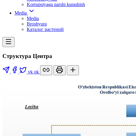
Korrupsiyaga qarshi kurashish
Media
Media
Broshyura
Каталог растений
Структура Центра
vk
ok