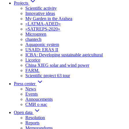
Projects
Scientific activity
Innovative ideas
My Garden in the Aralsea
«LATMA-ADED»
«SATREPS-2020»
Microgreen
chantech
Aquaponic system
USAID: ERAS II
ICBA: Developing sustainable agricultural
Licorice
China XIEG solar and wind power
FARM.
Scientific project 63 tour
Press center
News
Events
Annoucements
СМИ о нас
Open data
Resolution
Reports
Memorandums