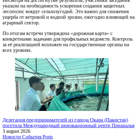
Несмотря на достигнутые результаты, участники заседания
указали на необходимость ускорения создания защитных
лесополос вокруг сельхозугодий. Это важно для снижения
ущерба от ветровой и водной эрозии, ежегодно влияющей на
аграрный сектор.
По итогам встречи утверждена «дорожная карта» с
конкретными задачами для профильных ведомств. Контроль
за её реализацией возложен на государственные органы на
всех уровнях.
Делегация предпринимателей из города Окара (Пакистан)
посетила Международный инновационный центр Приаралья
3 august 2026
Новости
События
Posts