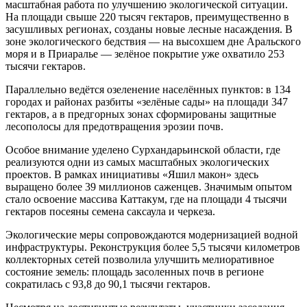
масштабная работа по улучшению экологической ситуации.
На площади свыше 220 тысяч гектаров, преимущественно в
засушливых регионах, созданы новые лесные насаждения. В
зоне экологического бедствия — на высохшем дне Аральского
моря и в Приаралье — зелёное покрытие уже охватило 253
тысячи гектаров.
Параллельно ведётся озеленение населённых пунктов: в 134
городах и районах разбиты «зелёные сады» на площади 347
гектаров, а в предгорных зонах сформированы защитные
лесополосы для предотвращения эрозии почв.
Особое внимание уделено Сурхандарьинской области, где
реализуются одни из самых масштабных экологических
проектов. В рамках инициативы «Яшил макон» здесь
выращено более 39 миллионов саженцев. Значимым опытом
стало освоение массива Каттакум, где на площади 4 тысячи
гектаров посеяны семена саксаула и черкеза.
Экологические меры сопровождаются модернизацией водной
инфраструктуры. Реконструкция более 5,5 тысячи километров
коллекторных сетей позволила улучшить мелиоративное
состояние земель: площадь засоленных почв в регионе
сократилась с 93,8 до 90,1 тысячи гектаров.