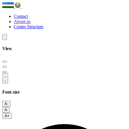
Contact
About us
Center Structure
View
Font size
A-
A
A+