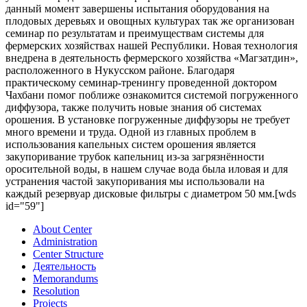
данный момент завершены испытания оборудования на
плодовых деревьях и овощных культурах так же организован
семинар по результатам и преимуществам системы для
фермерских хозяйствах нашей Республики. Новая технология
внедрена в деятельность фермерского хозяйства «Магзатдин»,
расположенного в Нукусском районе. Благодаря
практическому семинар-тренингу проведенной доктором
Чахбани помог поближе ознакомится системой погруженного
диффузора, также получить новые знания об системах
орошения. В установке погруженные диффузоры не требует
много времени и труда. Одной из главных проблем в
использования капельных систем орошения является
закупоривание трубок капельниц из-за загрязнённости
оросительной воды, в нашем случае вода была иловая и для
устранения частой закупоривания мы использовали на
каждый резервуар дисковые фильтры с диаметром 50 мм.[wds
id="59"]
About Center
Administration
Center Structure
Деятельность
Memorandums
Resolution
Projects