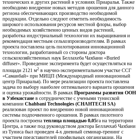
технических и других растений в условиях Приаралья. Также
необходимо внедрение новых методов орошения для данного
региона обеспечивающих производство необходимой
продукции. Отдельно следуют отметить необходимость
широкого использования ресурсов местной флоры, выбор
необходимых хозяйственно ценных видов растений,
разработка индустриальный технологии их выращивания и
рекомендация местным сельхозпроизводителям. В рамках
проекта поставлена цель пилотирования инновационной
технологии, разработанный со стороны доктора
сельскохозяйственных наук Беллахеба Чахбани «Buried
diffuser». Проведение эксперимента будет осуществляться на
2
площади 2121 м
в научно-экспериментальном участке ССГ
«Саманбай» при МИЦП (Международный инновационный
центр Приаралья). По мере реализации проекта поставлена
задача по выбору наиболее оптимального варианта орошения
и оценка урожайности. В рамках
Программы развития ООН
в Узбекистане
в сотрудничестве с учеными тунисской
компании
Chahbani
Technologies
(CHAHTECH SA)
реализован проект по внедрению новой инновационной
системы подпочвенного орошения. В рамках пилотного
проекта построена
теплица
площадью 0,05
га на территории
Центра, а также под руководством доктора Беллачхаб Чахбани
из Туниса был проведен 4-х дневный семинар-тренинг с
участием представителей профильных организации. На