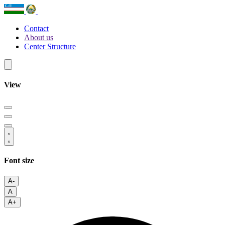
Contact
About us
Center Structure
View
Font size
A-
A
A+