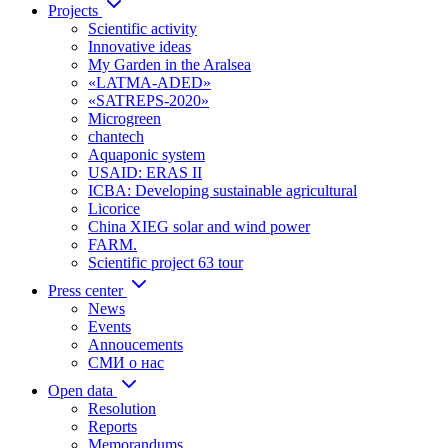
Projects
Scientific activity
Innovative ideas
My Garden in the Aralsea
«LATMA-ADED»
«SATREPS-2020»
Microgreen
chantech
Aquaponic system
USAID: ERAS II
ICBA: Developing sustainable agricultural
Licorice
China XIEG solar and wind power
FARM.
Scientific project 63 tour
Press center
News
Events
Annoucements
СМИ о нас
Open data
Resolution
Reports
Memorandums