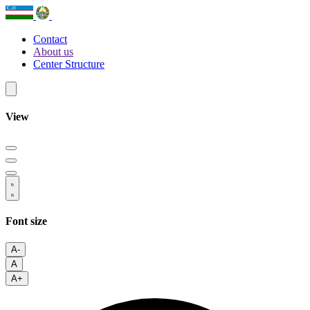
Contact
About us
Center Structure
View
Font size
A-
A
A+