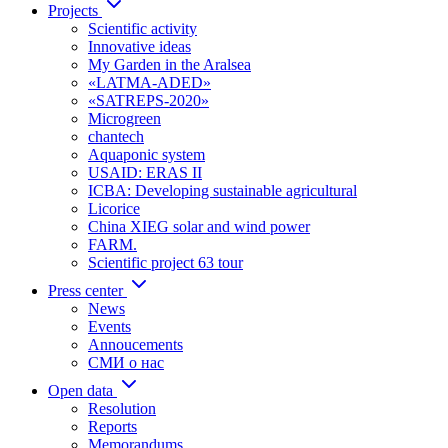
Projects
Scientific activity
Innovative ideas
My Garden in the Aralsea
«LATMA-ADED»
«SATREPS-2020»
Microgreen
chantech
Aquaponic system
USAID: ERAS II
ICBA: Developing sustainable agricultural
Licorice
China XIEG solar and wind power
FARM.
Scientific project 63 tour
Press center
News
Events
Annoucements
СМИ о нас
Open data
Resolution
Reports
Memorandums