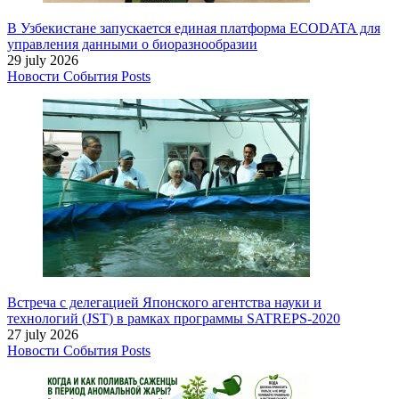
В Узбекистане запускается единая платформа ECODATA для
управления данными о биоразнообразии
29 july 2026
Новости
События
Posts
Встреча с делегацией Японского агентства науки и
технологий (JST) в рамках программы SATREPS-2020
27 july 2026
Новости
События
Posts