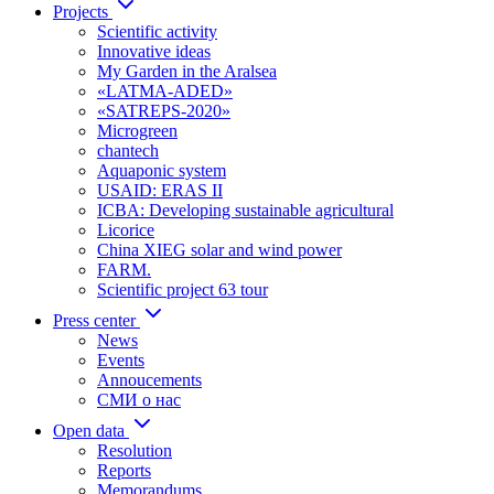
Projects
Scientific activity
Innovative ideas
My Garden in the Aralsea
«LATMA-ADED»
«SATREPS-2020»
Microgreen
chantech
Aquaponic system
USAID: ERAS II
ICBA: Developing sustainable agricultural
Licorice
China XIEG solar and wind power
FARM.
Scientific project 63 tour
Press center
News
Events
Annoucements
СМИ о нас
Open data
Resolution
Reports
Memorandums