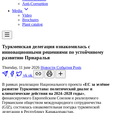
Anti-Corruption
Media
Video
Brochures
Plant catalog
Туркменская делегация ознакомилась с
инновационными решениями по устойчивому
развитию Приаралья
Thursday, 11 june 2026
Новости
События
Posts
vk
ok
В рамках реализации Национального проекта
«ЕС за зелёное
развитие Туркменистана: политический диалог и
климатические действия на 2024–2028 годы»
,
финансируемого Европейским Союзом и реализуемого
Германским обществом международного сотрудничества
(GIZ), состоялась ознакомительная поездка туркменской
делегации в Республику Каракалпакстан.