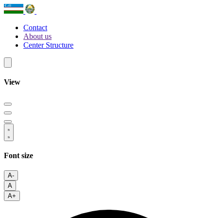
Contact
About us
Center Structure
View
Font size
A-
A
A+