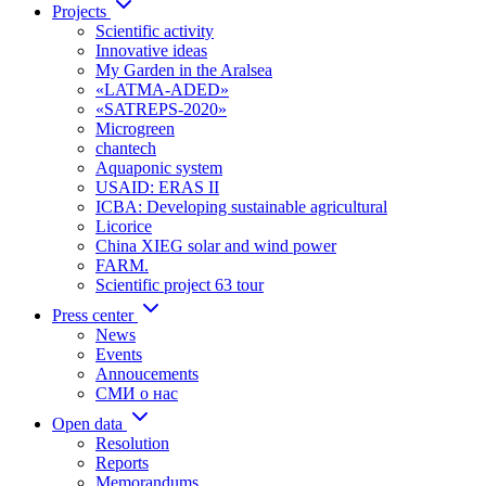
Projects
Scientific activity
Innovative ideas
My Garden in the Aralsea
«LATMA-ADED»
«SATREPS-2020»
Microgreen
chantech
Aquaponic system
USAID: ERAS II
ICBA: Developing sustainable agricultural
Licorice
China XIEG solar and wind power
FARM.
Scientific project 63 tour
Press center
News
Events
Annoucements
СМИ о нас
Open data
Resolution
Reports
Memorandums