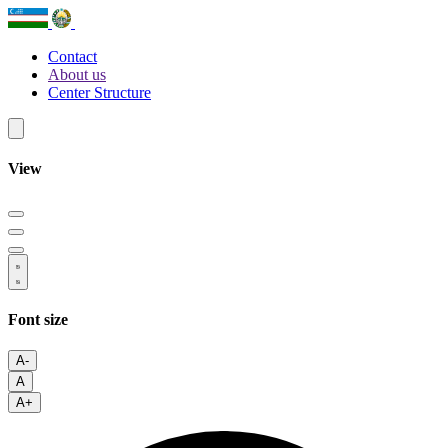
Contact
About us
Center Structure
View
Font size
A-
A
A+