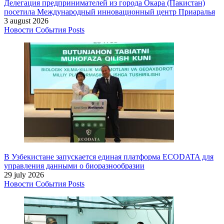
Делегация предпринимателей из города Окара (Пакистан)
посетила Международный инновационный центр Приаралья
3 august 2026
Новости
События
Posts
В Узбекистане запускается единая платформа ECODATA для
управления данными о биоразнообразии
29 july 2026
Новости
События
Posts