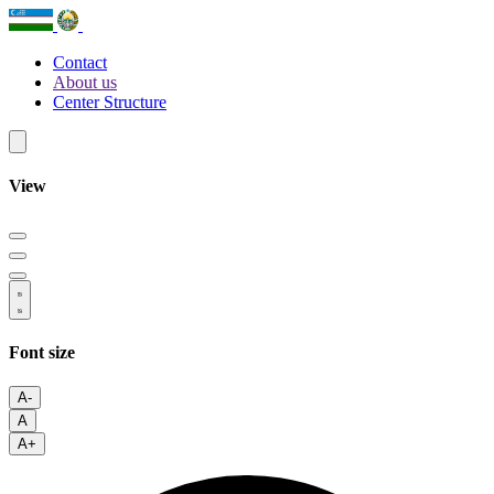
Contact
About us
Center Structure
View
Font size
A-
A
A+