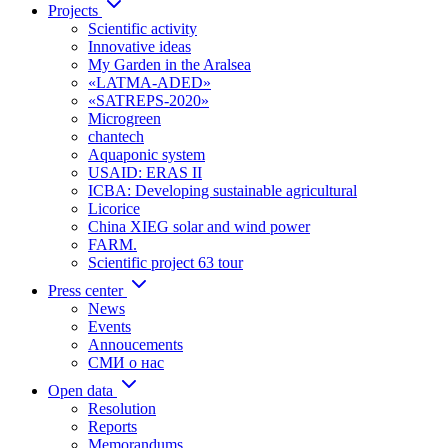
Projects
Scientific activity
Innovative ideas
My Garden in the Aralsea
«LATMA-ADED»
«SATREPS-2020»
Microgreen
chantech
Aquaponic system
USAID: ERAS II
ICBA: Developing sustainable agricultural
Licorice
China XIEG solar and wind power
FARM.
Scientific project 63 tour
Press center
News
Events
Annoucements
СМИ о нас
Open data
Resolution
Reports
Memorandums