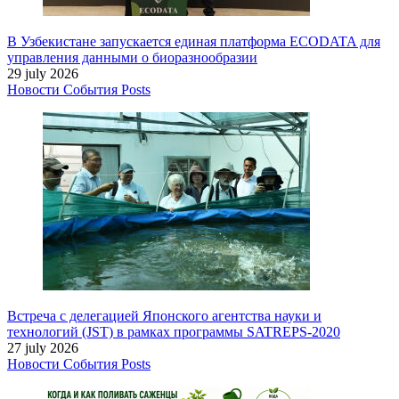
В Узбекистане запускается единая платформа ECODATA для
управления данными о биоразнообразии
29 july 2026
Новости
События
Posts
Встреча с делегацией Японского агентства науки и
технологий (JST) в рамках программы SATREPS-2020
27 july 2026
Новости
События
Posts