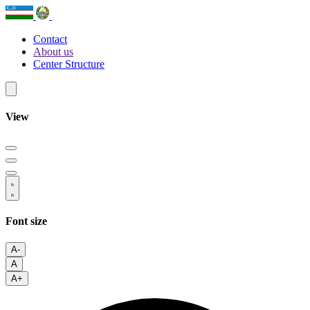
Contact
About us
Center Structure
View
Font size
A-
A
A+