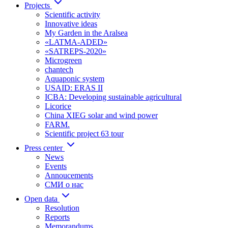
Projects
Scientific activity
Innovative ideas
My Garden in the Aralsea
«LATMA-ADED»
«SATREPS-2020»
Microgreen
chantech
Aquaponic system
USAID: ERAS II
ICBA: Developing sustainable agricultural
Licorice
China XIEG solar and wind power
FARM.
Scientific project 63 tour
Press center
News
Events
Annoucements
СМИ о нас
Open data
Resolution
Reports
Memorandums