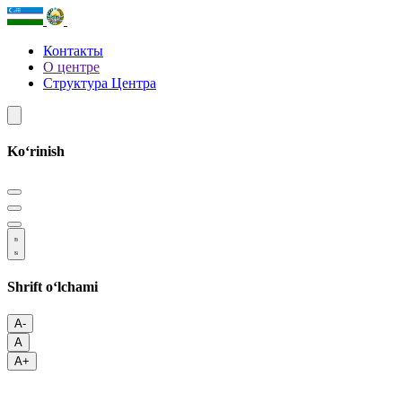
Контакты
О центре
Структура Центра
Koʻrinish
Shrift oʻlchami
A-
A
A+