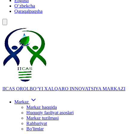
English
Oʻzbekcha
Qaraqalpaqsha
IICAS
OROLBOʻYI XALQARO INNOVATSIYA MARKAZI
Markaz
Markaz haqqida
Huquqiy faoliyat asoslari
Markaz tuzilmasi
Rahbariyat
Bo'limlar