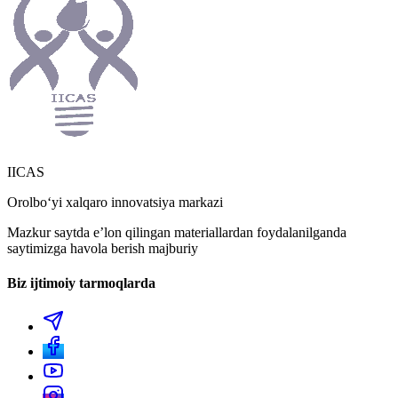
IICAS
Orolboʻyi xalqaro innovatsiya markazi
Mazkur saytda eʼlon qilingan materiallardan foydalanilganda
saytimizga havola berish majburiy
Biz ijtimoiy tarmoqlarda