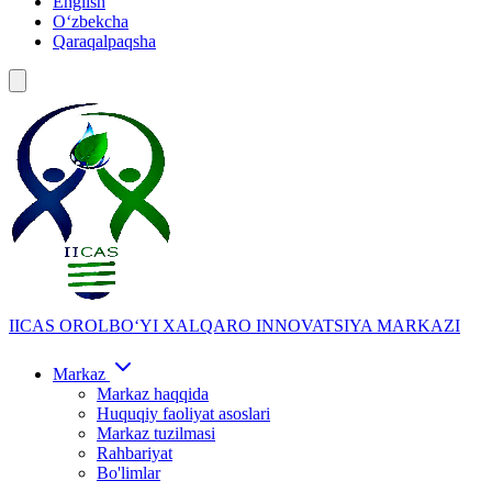
English
Oʻzbekcha
Qaraqalpaqsha
IICAS
OROLBOʻYI XALQARO INNOVATSIYA MARKAZI
Markaz
Markaz haqqida
Huquqiy faoliyat asoslari
Markaz tuzilmasi
Rahbariyat
Bo'limlar