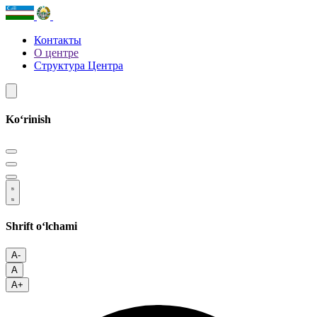
Контакты
О центре
Структура Центра
Koʻrinish
Shrift oʻlchami
A-
A
A+