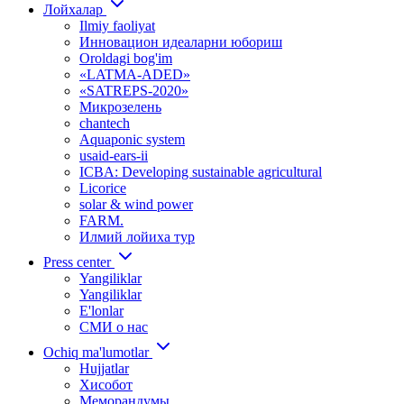
Лойхалар
Ilmiy faoliyat
Инновацион идеаларни юбориш
Oroldagi bog'im
«LATMA-ADED»
«SATREPS-2020»
Микрозелень
chantech
Aquaponic system
usaid-ears-ii
ICBA: Developing sustainable agricultural
Licorice
solar & wind power
FARM.
Илмий лойиха тур
Press center
Yangiliklar
Yangiliklar
E'lonlar
СМИ о нас
Ochiq ma'lumotlar
Hujjatlar
Хисобот
Меморандумы