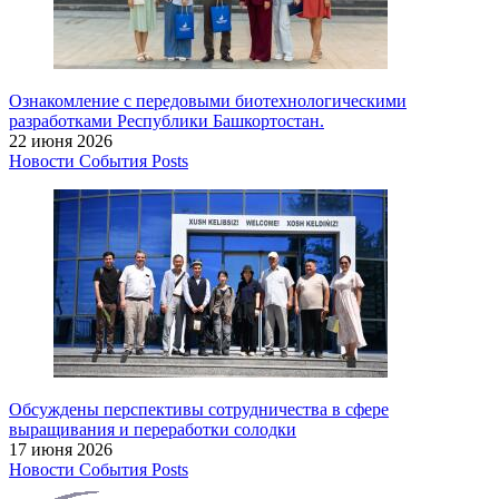
Ознакомление с передовыми биотехнологическими
разработками Республики Башкортостан.
22 июня 2026
Новости
События
Posts
Обсуждены перспективы сотрудничества в сфере
выращивания и переработки солодки
17 июня 2026
Новости
События
Posts