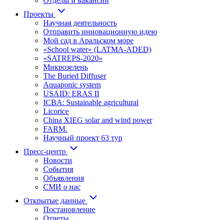
Отделы и вакансии
Проекты
Научная деятельность
Отправить инновационную идею
Мой сад в Аральском море
«School water» (LATMA-ADED)
«SATREPS-2020»
Микрозелень
The Buried Diffuser
Aquaponic system
USAID: ERAS II
ICBA: Sustainable agricultural
Licorice
China XIEG solar and wind power
FARM.
Научный проект 63 тур
Пресс-центр
Новости
События
Объявления
СМИ о нас
Открытые данные
Постановление
Отчеты