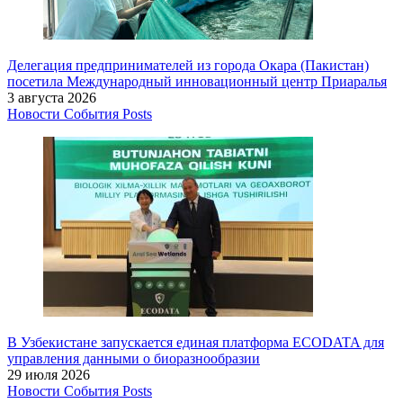
Делегация предпринимателей из города Окара (Пакистан)
посетила Международный инновационный центр Приаралья
3 августа 2026
Новости
События
Posts
В Узбекистане запускается единая платформа ECODATA для
управления данными о биоразнообразии
29 июля 2026
Новости
События
Posts