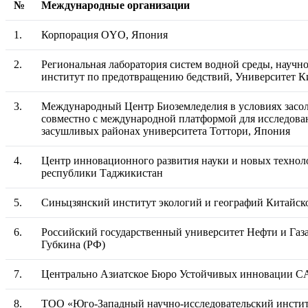
№
Международные организации
1.
Корпорация OYO, Япония
2.
Региональная лаборатория систем водной среды, научн
институт по предотвращению бедствий, Университет К
3.
Международный Центр Биоземледелия в условиях зас
совместно с международной платформой для исследова
засушливых районах университета Тоттори, Япония
4.
Центр инновационного развития науки и новых техно
республики Таджикистан
5.
Синьцзянский институт экологий и географий Китайс
6.
Российский государственный университет Нефти и Газ
Губкина (РФ)
7.
Центрально Азиатское Бюро Устойчивых инновации C
8.
ТОО «Юго-Западный научно-исследовательский инстит