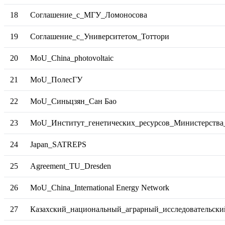
18
Cоглашение_с_МГУ_Ломоносова
19
Соглашение_с_Университетом_Тоттори
20
МoU_China_photovoltaic
21
MoU_ПолесГУ
22
МоU_Синьцзян_Сан Бао
23
МoU_Институт_генетических_ресурсов_Министерства
24
Japan_SATREPS
25
Agreement_TU_Dresden
26
MoU_China_International Energy Network
27
Казахский_национальный_аграрный_исследовательски