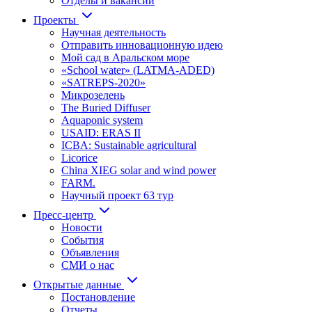
Отделы и вакансии
Проекты
Научная деятельность
Отправить инновационную идею
Мой сад в Аральском море
«School water» (LATMA-ADED)
«SATREPS-2020»
Микрозелень
The Buried Diffuser
Aquaponic system
USAID: ERAS II
ICBA: Sustainable agricultural
Licorice
China XIEG solar and wind power
FARM.
Научный проект 63 тур
Пресс-центр
Новости
События
Объявления
СМИ о нас
Открытые данные
Постановление
Отчеты