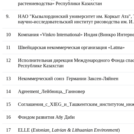
растениеводства» Республики Казахстан
9.
НАО "Кызылординский университет им. Коркыт Ата",
научно-исследовательский институт рисоводства им. 
10
Компания «Vinkro International» Индия (Винкро Интерн
11
Швейцарская некоммерческая организация «Latma»
12
Исполнительная дирекция Международного Фонда спас
Республике Казахстан
13
Некоммерческий союз Германии Заксен-Ляйнен
14
Agreement_Лейбница,_Ганновер
15
Соглашения_с_ХIEG_и_Ташкентским_институтом_инж
16
Фондом развития Абу Даби
17
ELLE (
Estonian, Latvian & Lithuanian Environment
)