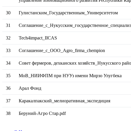
управление Инновационного развития Республики Кар
30
Гулистанским_Государственным_Университетом
31
Соглашение_с_Нукусским_государственное_специализ
32
Tech4impact_IICAS
33
Соглашение_с_ООО_Agro_firma_chempion
34
Совет фермеров, дехканских хозяйств_Нукусского рай
35
МоВ_НИИФПМ при НУУз имени Мирзо Улугбека
36
Арал Фонд
37
Каракалпакский_мелиоративная_экспедиция
38
Беруний-Агро Стар.pdf